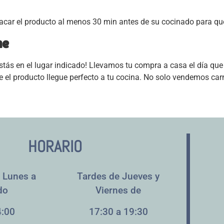
sacar el producto al menos 30 min antes de su cocinado para q
ne
tás en el lugar indicado! Llevamos tu compra a casa el día que e
e el producto llegue perfecto a tu cocina. No solo vendemos car
HORARIO
 Lunes a
Tardes de Jueves y
do
Viernes de
4:00
17:30 a 19:30