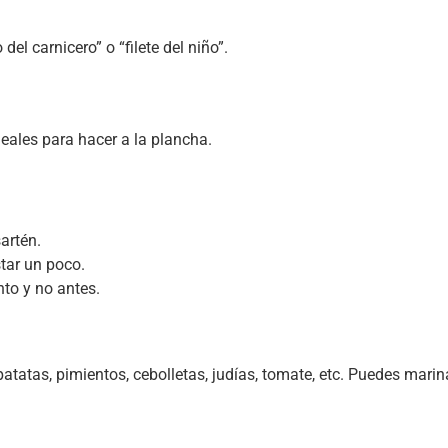
el carnicero” o “filete del niño”.
deales para hacer a la plancha.
artén.
tar un poco.
nto y no antes.
atas, pimientos, cebolletas, judías, tomate, etc. Puedes marinar