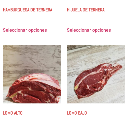
HAMBURGUESA DE TERNERA
HIJUELA DE TERNERA
8.00
€
-
23.99
€
9.49
€
-
37.99
€
Seleccionar opciones
Seleccionar opciones
LOMO ALTO
LOMO BAJO
9.99
€
-
39.98
€
13.00
€
-
51.98
€