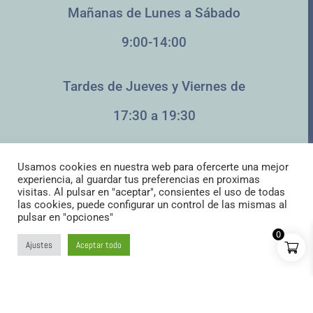
Mañanas de Lunes a Sábado
9:00-14:00
Tardes de Jueves y Viernes de
17:30 a 19:30
Pack Croquetas LOVER
Usamos cookies en nuestra web para ofercerte una mejor
experiencia, al guardar tus preferencias en proximas
21.99
€
+
AÑADIR:
visitas. Al pulsar en "aceptar", consientes el uso de todas
las cookies, puede configurar un control de las mismas al
pulsar en "opciones"
0
Ajustes
Aceptar todo