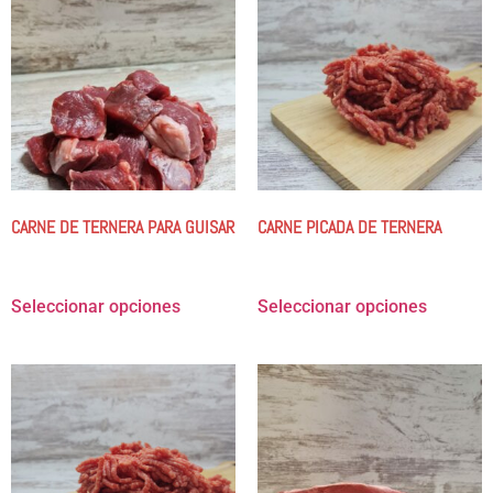
CARNE DE TERNERA PARA GUISAR
CARNE PICADA DE TERNERA
9.00
€
-
35.98
€
8.25
€
-
24.74
€
Seleccionar opciones
Seleccionar opciones