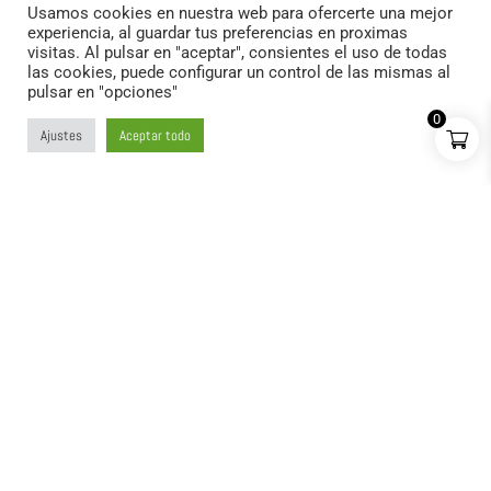
Pack Croquetas LOVER
Usamos cookies en nuestra web para ofercerte una mejor
experiencia, al guardar tus preferencias en proximas
21.99
€
+
AÑADIR:
visitas. Al pulsar en "aceptar", consientes el uso de todas
las cookies, puede configurar un control de las mismas al
pulsar en "opciones"
0
Ajustes
Aceptar todo
FORMULARIO DE CONTACTO