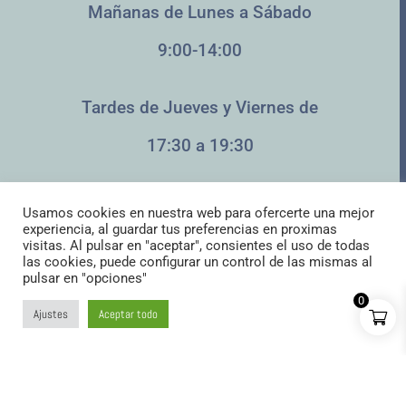
Mañanas de Lunes a Sábado
9:00-14:00
Tardes de Jueves y Viernes de
17:30 a 19:30
Pack Croquetas LOVER
Usamos cookies en nuestra web para ofercerte una mejor
experiencia, al guardar tus preferencias en proximas
21.99
€
+
AÑADIR:
visitas. Al pulsar en "aceptar", consientes el uso de todas
las cookies, puede configurar un control de las mismas al
pulsar en "opciones"
0
Ajustes
Aceptar todo